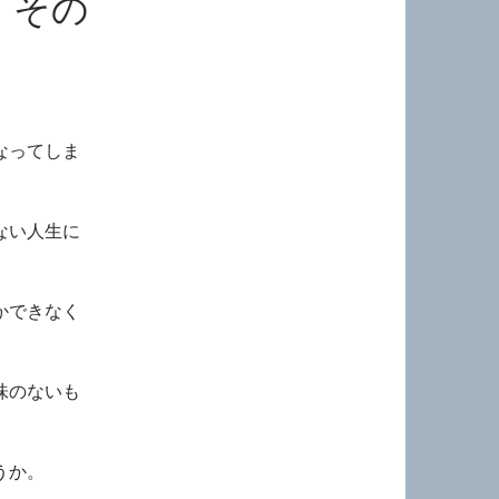
 その
なってしま
ない人生に
かできなく
味のないも
うか。