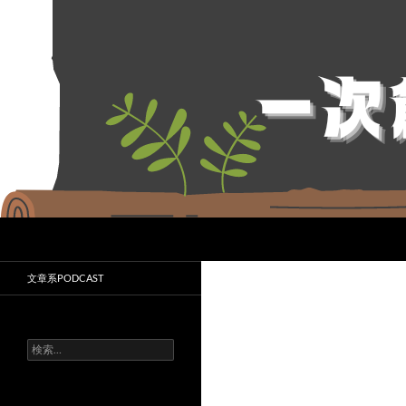
コ
ン
テ
ン
ツ
へ
ス
キ
ッ
プ
検
一次創作のコツまとめ
索
このサイトは、ライトノベル作家・
文章系PODCAST
望月 葵（もちづき あおい）が日
頃から心がけている一次小説や文章
など、創作についての考えかたをつ
づっています。
検
索: