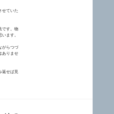
させていた
法です。物
思います。
ながらつづ
はありませ
み返せば見