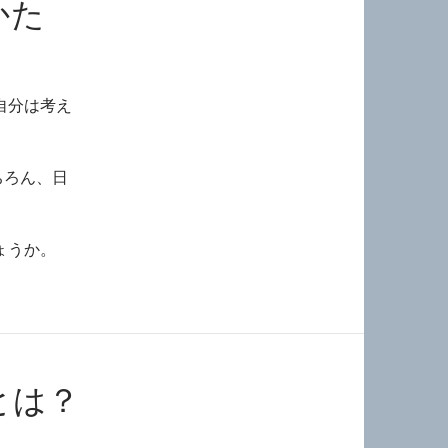
かた
自分は考え
ちろん、日
ょうか。
とは？